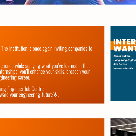
The Institution is once again inviting companies to 
erience while applying what you’ve learned in the 
ternships, you’ll enhance your skills, broaden your 
ineering career. 

ong Engineer Job Centre 
oward your engineering future🌟.