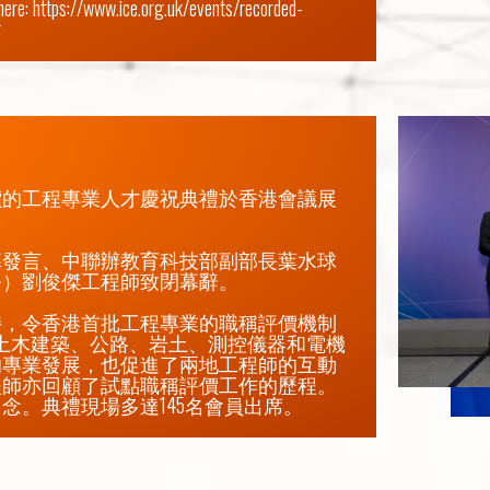
ere: 
https://www.ice.org.uk/events/recorded-
g
價的工程專業人才慶祝典禮於香港會議展
幕發言、中聯辦教育科技部副部長葉水球
）劉俊傑工程師致閉幕辭。

持，令香港首批工程專業的職稱評價機制
地土木建築、公路、岩土、測控儀器和電機
的專業發展，也促進了兩地工程師的互動
程師亦回顧了試點職稱評價工作的歷程。
念。典禮現場多達145名會員出席。