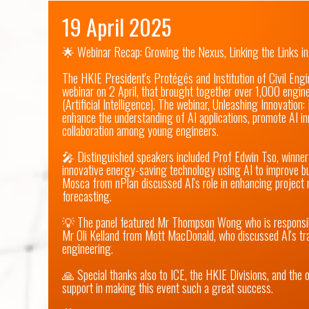
19 April 2025
🌟 Webinar Recap: Growing the Nexus, Linking the Links in
The HKIE President's Protégés and Institution of Civil Engi
webinar on 2 April, that brought together over 1,000 engine
(Artificial Intelligence). The webinar, Unleashing Innovation:
enhance the understanding of AI applications, promote AI i
collaboration among young engineers.

🎤 Distinguished speakers included Prof Edwin Tso, winne
innovative energy-saving technology using AI to improve bui
Mosca from nPlan discussed AI's role in enhancing projec
forecasting.

💡 The panel featured Mr Thompson Wong who is responsible
Mr Oli Kelland from Mott MacDonald, who discussed AI's tra
engineering.

🙏 Special thanks also to ICE, the HKIE Divisions, and the o
support in making this event such a great success.
