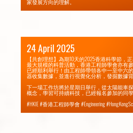
家發展方向的理解。
24 April 2025
【共創理想】為期10天的2025香港科學節
最大規模的科普活動，香港工程師學會亦有參與
已經順利舉行！由工程師帶領各中一至中六
器收集數據，並進行視覺化分析，發掘數據背
下一場工作坊將於星期日舉行，從太陽能車探
概念，學習可持續科技，已經報名參加的同學
#HKIE #香港工程師學會 #Engineering #HongKongScien