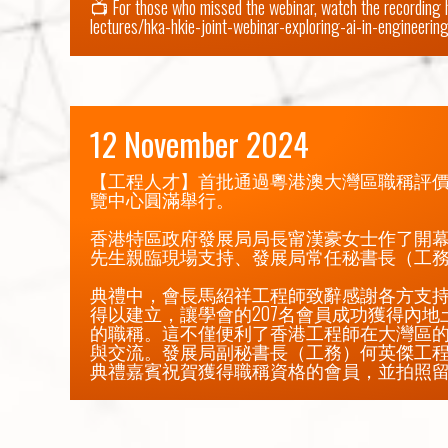
📺 For those who missed the webinar, watch the recording h
lectures/hka-hkie-joint-webinar-exploring-ai-in-engineerin
12 November 2024
【工程人才】首批通過粵港澳大灣區職稱評
覽中心圓滿舉行。

香港特區政府發展局局長甯漢豪女士作了開
先生親臨現場支持、發展局常任秘書長（工務
典禮中，會長馬紹祥工程師致辭感謝各方支
得以建立，讓學會的207名會員成功獲得內
的職稱。這不僅便利了香港工程師在大灣區
與交流。發展局副秘書長（工務）何英傑工
典禮嘉賓祝賀獲得職稱資格的會員，並拍照留