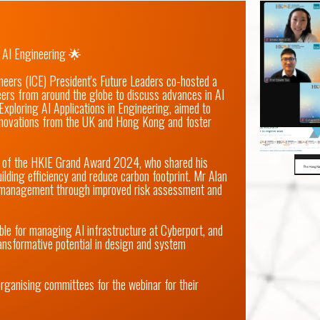
 AI Engineering 🌟

neers (ICE) President's Future Leaders co-hosted a 
ers from around the globe to discuss advances in AI 
 Exploring AI Applications in Engineering, aimed to 
nnovations from the UK and Hong Kong and foster 
r of the HKIE Grand Award 2024, who shared his 
lding efficiency and reduce carbon footprint. Mr Alan 
t management through improved risk assessment and 
 for managing AI infrastructure at Cyberport, and 
nsformative potential in design and system 
rganising committees for the webinar for their 