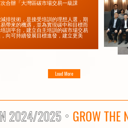
首次合辦「大灣區碳市場交易一級課
能減排技術，是接受培訓的理想人選，期
交易帶來的機遇，並為實現碳中和目標而
的培訓平台，建立自主培訓的碳市場交易
展，向可持續發展目標進發，建立更美
Load More
24/2025
GROW THE NEXUS,