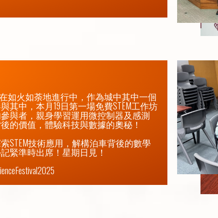
，正在如火如荼地進行中，作為城中其中一佪
其中，本月19日第一場免費STEM工作坊
的參與者，親身學習運用微控制器及感測
後的價值，體驗科技與數據的奧秘！

索STEM技術應用，解構泊車背後的數學
記緊準時出席！星期日見！ 

ceFestival2025