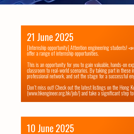
21 June 2025
[Internship opportunity] Attention engineering students! 📣 
offer a range of internship opportunities.

This is an opportunity for you to gain valuable, hands-on exp
classroom to real-world scenarios. By taking part in these in
professional network, and set the stage for a successful eng
Don’t miss out! Check out the latest listings on the Hong K
(www.hkengineer.org.hk/job/) and take a significant step t
10 June 2025