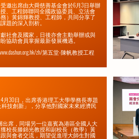
受邀出席由大舜慈善基金會於6月3日舉辦
陳教授、工程師聯同全國政協委員、立法會
外務）黃錦輝教授、工程師，共同分享了
課題的深入剖析。

貢獻社會及國家，日後亦會主動舉辦或與
盼協助會員掌握最新發展機遇。

://www.dashun.org.hk/zh/第五堂-陳帆教授工程
4月30日，出席香港理工大學學務長專題
育及科技創新」，分享他對國家未來經濟民
理層出席，同場另一位嘉賓為港區全國人大
人獲校長滕錦光教授和副校長（教學）黃
極跟與會者交流，期望促進理大師生對國