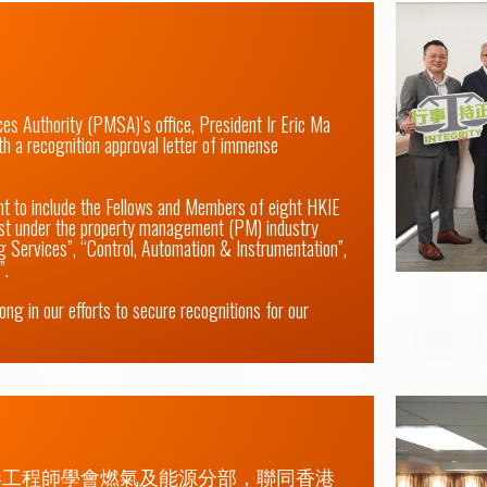
s Authority (PMSA)’s office, President Ir Eric Ma 
a recognition approval letter of immense 
 to include the Fellows and Members of eight HKIE 
ist under the property management (PM) industry 
ng Services”, “Control, Automation & Instrumentation”, 
.

g in our efforts to secure recognitions for our 
港工程師學會燃氣及能源分部，聯同香港