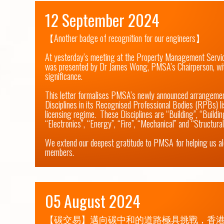
12 September 2024
【Another badge of recognition for our engineers】

At yesterday’s meeting at the Property Management Service
was presented by Dr James Wong, PMSA’s Chairperson, with 
significance.

This letter formalises PMSA’s newly announced arrangement
Disciplines in its Recognised Professional Bodies (RPBs) l
licensing regime.  These Disciplines are “Building”, “Buildi
“Electronics”, “Energy”, “Fire”, “Mechanical” and “Structural”
We extend our deepest gratitude to PMSA for helping us alon
members.
05 August 2024
【碳交易】邁向碳中和的道路極具挑戰，香