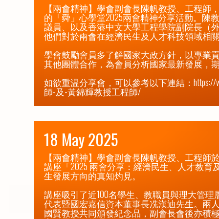
【兩會精神】學會副會長陳帆教授、工程師，
的「舜」心學堂2025兩會精神分享活動。
議員、以及香港中文大學工程學院副院長（
他們對於兩會在經濟民生及人才科技領域相關
學會鼓勵會員多了解國家大政方針，以專業
其他團體合作，為會員分析國家最新發展，期
如欲重温分享會，可以參考以下連結：
https
師-及-黃錦輝教授工程師/
18 May 2025
【兩會精神】學會副會長陳帆教授、工程師於
講座「2025 兩會分享：經濟民生、人才教
生發展方向的真知灼見。

講座吸引了近100名學生、教職員與理大管
代表暨國宏嘉信資本董事長冼漢迪先生。兩
國賢教授共同頒發紀念品，副會長會後亦積